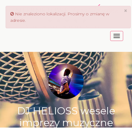
×
Nie znaleziono lokalizacji. Prosimy o zmianę w
adresie.
Menu
DJ HELIOSS wesele
imprezy muzyczne