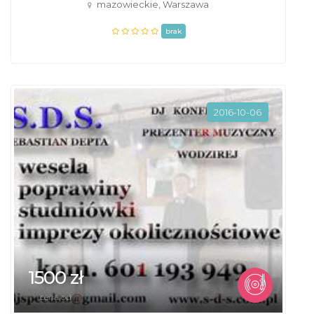
mazowieckie, Warszawa
brak
2016-10-06
1500 zł
cena od