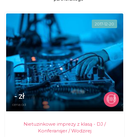
2017-12-20
- zł
cena od
Nietuzinkowe imprezy z klasą - DJ /
Konferansjer / Wodzirej