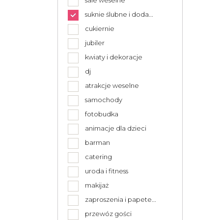
sale weselne
suknie ślubne i doda...
cukiernie
jubiler
kwiaty i dekoracje
dj
atrakcje weselne
samochody
fotobudka
animacje dla dzieci
barman
catering
uroda i fitness
makijaż
zaproszenia i papete...
przewóz gości