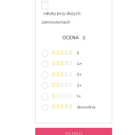
rabaty przy dużych
zamówieniach
OCENA
5
4+
3+
2+
1+
dowolna
FILTRUJ