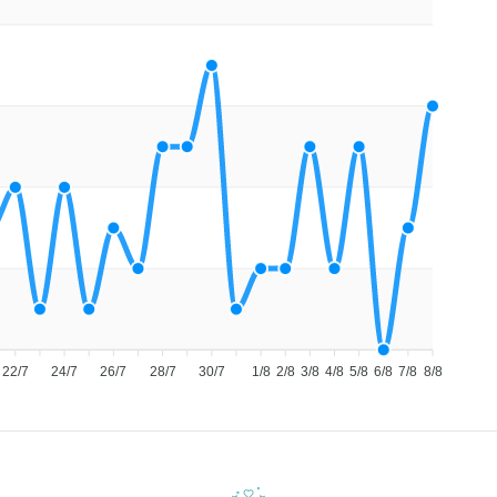
22/7
24/7
26/7
28/7
30/7
1/8
2/8
3/8
4/8
5/8
6/8
7/8
8/8