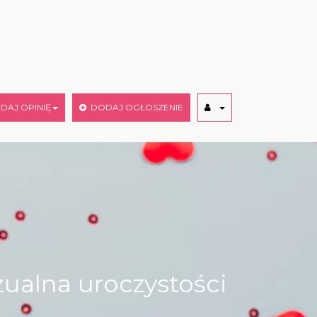
AJ OPINIĘ
DODAJ OGŁOSZENIE
ualna uroczystości