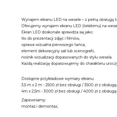
Wynajem ekranu LED na wesele – z pełną obsługą te
Oferujemy wynajem ekranu LED (telebimu) na wesela
Ekran LED doskonale sprawdza się jako:
tło do prezentacji zdjęć i filmów,
oprawa wizualna pierwszego tańca,
element dekoracyjny sali lub scenografii,
nośnik wizualizacji dopasowanych do stylu wesela.
Każdą realizację dopasowujemy do charakteru uroczy
Dostępne przykładowe wymiary ekranu:
3,5 m x 2 m - 2500 zł bez obsługi / 3500 zł z obsługą
4m x 2,5m - 3000 zł bez obsługi / 4000 zł z obsługą
Zapewniamy:
montaż i demontaż,