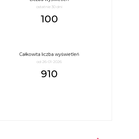
ostatnie 30 dni
100
Całkowita liczba wyświetleń
od 26-01-2026
910