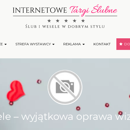
ŻE
STREFA WYSTAWCY
REKLAMA
KONTAKT
DOD
le – wyjątkowa oprawa wiz