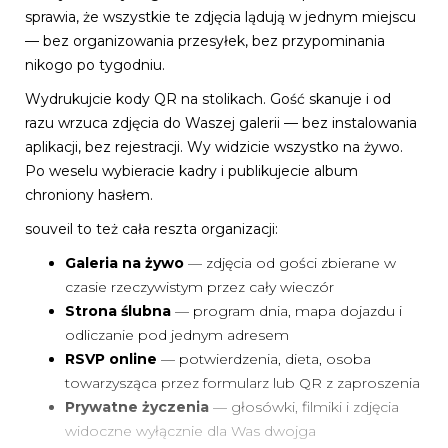
sprawia, że wszystkie te zdjęcia lądują w jednym miejscu
— bez organizowania przesyłek, bez przypominania
nikogo po tygodniu.
Wydrukujcie kody QR na stolikach. Gość skanuje i od
razu wrzuca zdjęcia do Waszej galerii — bez instalowania
aplikacji, bez rejestracji. Wy widzicie wszystko na żywo.
Po weselu wybieracie kadry i publikujecie album
chroniony hasłem.
souveil to też cała reszta organizacji:
Galeria na żywo
— zdjęcia od gości zbierane w
czasie rzeczywistym przez cały wieczór
Strona ślubna
— program dnia, mapa dojazdu i
odliczanie pod jednym adresem
RSVP online
— potwierdzenia, dieta, osoba
towarzysząca przez formularz lub QR z zaproszenia
Prywatne życzenia
— głosówki, filmiki i zdjęcia
widoczne wyłącznie dla Was dwojga