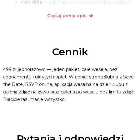
Plan dnia
— cały harmonogram pod ręką każdego
gościa
Czytaj pełny opis
Prośby muzyczne
— goście sugerują utwory, DJ
zatwierdza z własnego panelu
Foto-bingo
— wyzwania fotograficzne, które
rozkręcają stoły
Galeria po weselu
— Wy wybieracie zdjęcia,
Cennik
album z hasłem, bez limitu
Goście niczego nie instalują i nie zakładają kont.
499 zł jednorazowo — jeden pakiet, całe wesele, bez
Wszystko w przeglądarce.
abonamentu i ukrytych opłat. W cenie: strona ślubna z Save
Stwórzcie swoje wesele na souveil.pl
the Date, RSVP online, aplikacja weselna na dzień ślubu z
galerią zdjęć na żywo oraz galeria po weselu bez limitu zdjęć.
Płacicie raz, macie wszystko.
Pytania i odpowiedzi