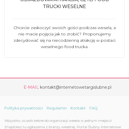
TRUCKI WESELNE
Chcecie zaskoczyć swoich gości podczas wesela, a
nie macie pojęcia jak to zrobić? Proponujemy
zdecydować się na niecodzienną atrakcję w postaci
weselnego food trucka.
E-MAIL
kontakt@internetowetargislubne.pl
Polityka prywatności
Regulamin
Kontakt
FAQ
Wszystko, co potrzebne do organizacji wesela w jednym miejscu!
Znajdziesz tu ogłoszenia z branży weselnej. Portal Ślubny Internetowe