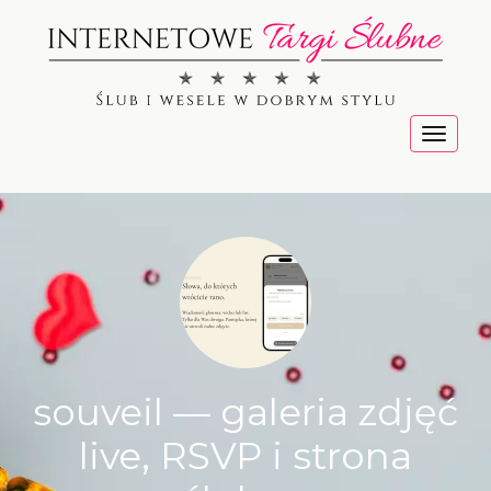
Menu
souveil — galeria zdjęć
live, RSVP i strona