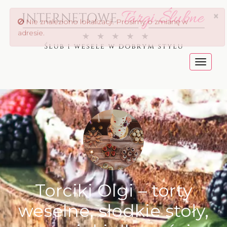
Menu
Torciki Olgi – torty
weselne, słodkie stoły,