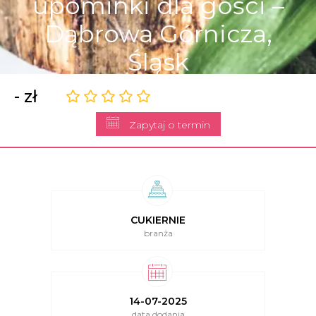
upominki dla gości –
Dąbrowa Górnicza,
Śląsk
- zł
Zapytaj o termin
CUKIERNIE
branża
14-07-2025
data dodania