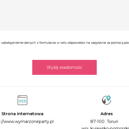
udostępnienie danych z formularza w celu odpowiedzi na zapytanie za pomocą poczt
Wyślij wiadomość
Strona internetowa
Adres
p://www.wymarzoneparty.pl
87-100 Toruń
woj. kujawsko-pomorsk