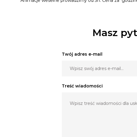
Animacje weselne prowadzimy od 3h. Cena za godzinę m
Masz pyt
Twój adres e-mail
Treść wiadomości