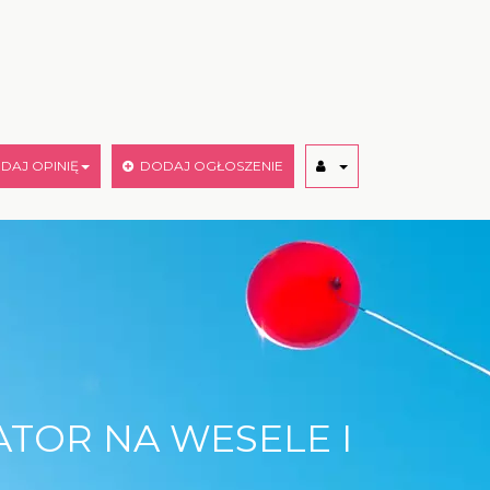
AJ OPINIĘ
DODAJ OGŁOSZENIE
ATOR NA WESELE I