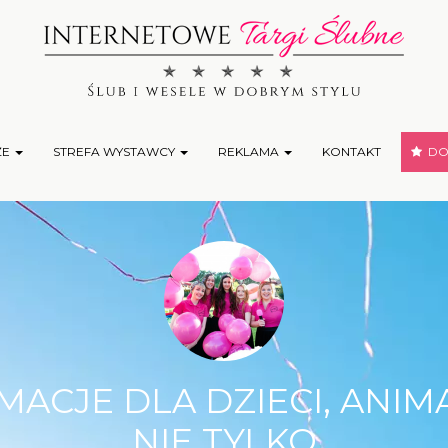
ŻE
STREFA WYSTAWCY
REKLAMA
KONTAKT
DOD
CJE DLA DZIECI, ANIM
NIE TYLKO