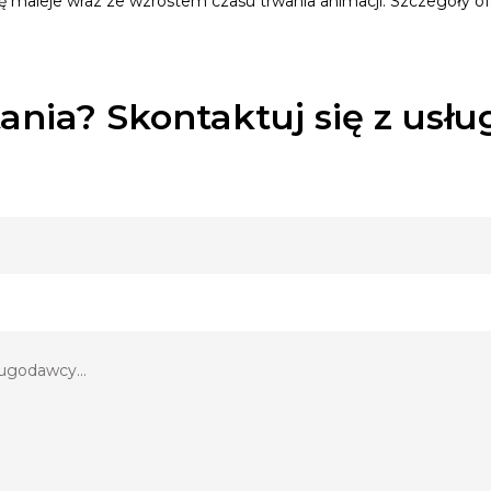
aleje wraz ze wzrostem czasu trwania animacji. Szczegóły ofert
ania? Skontaktuj się z usł